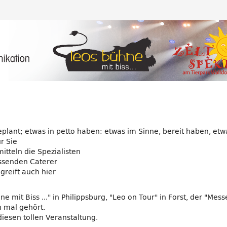
t, geplant; etwas in petto haben: etwas im Sinne, bereit haben, e
r Sie
itteln die Spezialisten
assenden Caterer
reift auch hier
e mit Biss ..." in Philippsburg, "Leo on Tour" in Forst, der "Me
 mal gehört.
diesen tollen Veranstaltung.