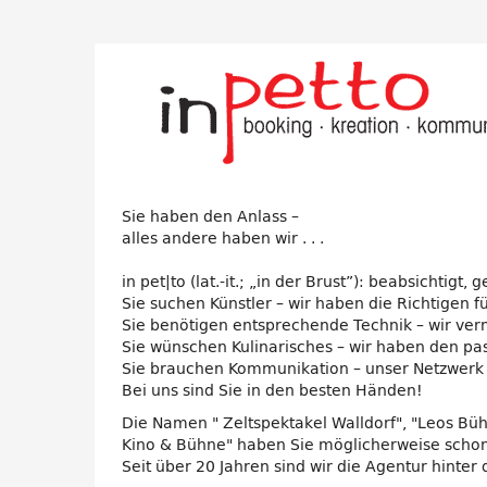
Zum
Haupt-
inPetto
Inhalt
springen
va
-
eine
Sie haben den Anlass –
Marke
alles andere haben wir . . .
der
in pet|to (lat.-it.; „in der Brust”): beabsichtig
Sie suchen Künstler – wir haben die Richtigen fü
Z-
Sie benötigen entsprechende Technik – wir verm
Sie wünschen Kulinarisches – wir haben den p
W-
Sie brauchen Kommunikation – unser Netzwerk g
Bei uns sind Sie in den besten Händen!
H
Die Namen " Zeltspektakel Walldorf", "Leos Bühn
GmbH
Kino & Bühne" haben Sie möglicherweise schon
Seit über 20 Jahren sind wir die Agentur hinter 