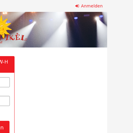
Anmelden
-W-H
en