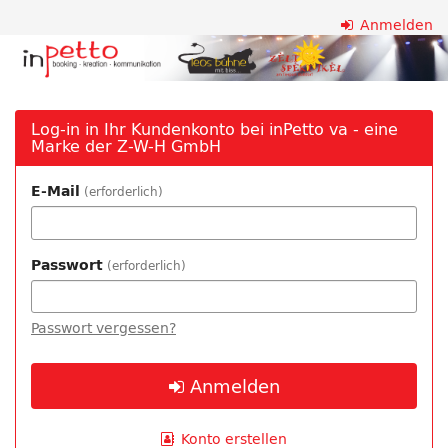
Zum
Anmelden
inPetto
Haupt-
Inhalt
va
springen
-
Log-in in Ihr Kundenkonto bei inPetto va - eine
Marke der Z-W-H GmbH
eine
E-Mail
erforderlich
Marke
der
Passwort
erforderlich
Z-
W-
Passwort vergessen?
H
Anmelden
GmbH
Konto erstellen